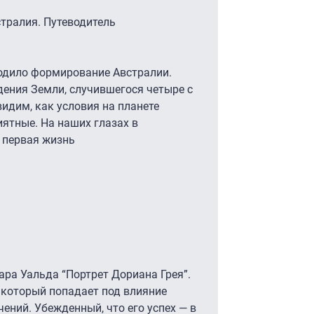
стралия. Путеводитель
одило формирование Австралии.
дения Земли, случившегося четыре с
идим, как условия на планете
ятные. На наших глазах в
 первая жизнь
ра Уальда “Портрет Дориана Грея”.
 который попадает под влияние
ений. Убежденный, что его успех — в