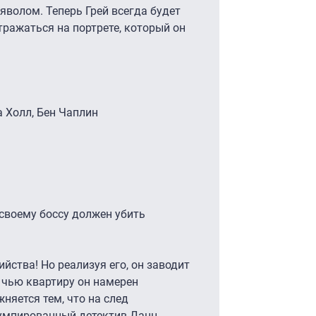
яволом. Теперь Грей всегда будет
отражаться на портрете, который он
а Холл, Бен Чаплин
 своему боссу должен убить
йства! Но реализуя его, он заводит
 чью квартиру он намерен
няется тем, что на след
умпированный детектив Данн.