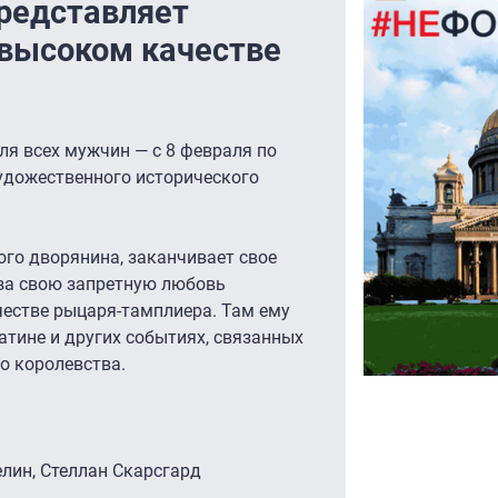
представляет
 высоком качестве
ля всех мужчин — с 8 февраля по
удожественного исторического
го дворянина, заканчивает свое
 за свою запретную любовь
честве рыцаря-тамплиера. Там ему
атине и других событиях, связанных
о королевства.
елин, Стеллан Скарсгард