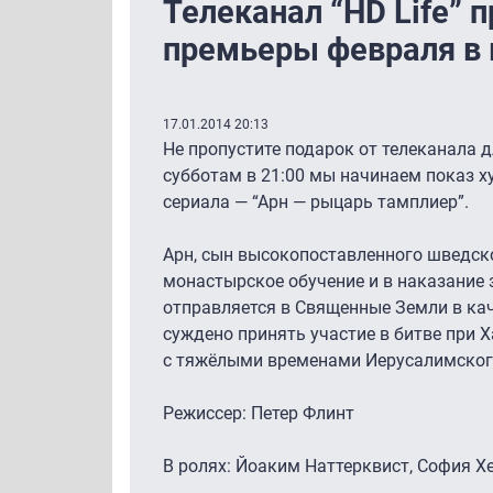
Телеканал “HD Life” 
премьеры февраля в
17.01.2014 20:13
Не пропустите подарок от телеканала д
субботам в 21:00 мы начинаем показ х
сериала — “Арн — рыцарь тамплиер”.
Арн, сын высокопоставленного шведско
монастырское обучение и в наказание
отправляется в Священные Земли в ка
суждено принять участие в битве при Х
с тяжёлыми временами Иерусалимског
Режиссер: Петер Флинт
В ролях: Йоаким Наттерквист, София Х