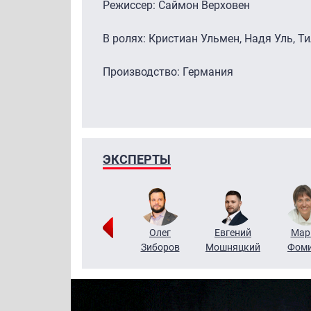
Режиссер: Саймон Верховен
В ролях: Кристиан Ульмен, Надя Уль, Т
Производство: Германия
ЭКСПЕРТЫ
Тимур
Григорий
Олег
Евгений
Мар
Чудутов
Кузин
Зиборов
Мошняцкий
Фом