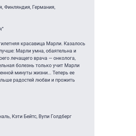
я, Финляндия, Германия,
я”
тилетняя красавица Марли. Казалось
лучше: Марли умна, обаятельна и
воего лечащего врача — онколога,
тельная болезнь только учит Марли
енной минуты жизни... Теперь ее
ольше радостей любви и прожить
наль, Кэти Бейтс, Вупи Голдберг