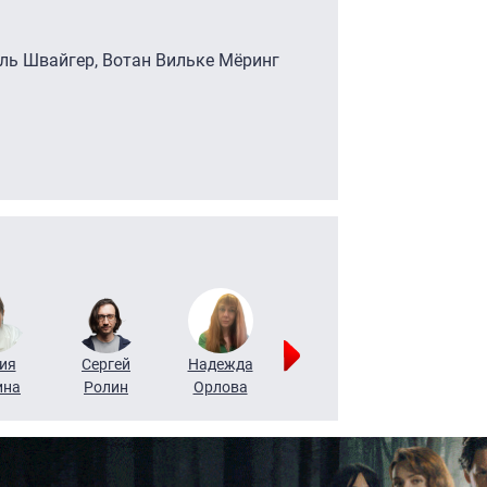
иль Швайгер, Вотан Вильке Мёринг
ия
Сергей
Надежда
Мария
Алексей
ина
Ролин
Орлова
Щербаль
Леонтьев