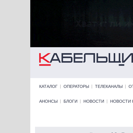
Перейти к основному содержанию
Primary links
КАТАЛОГ
ОПЕРАТОРЫ
ТЕЛЕКАНАЛЫ
О
Primary links bottom
АНОНСЫ
БЛОГИ
НОВОСТИ
НОВОСТИ 