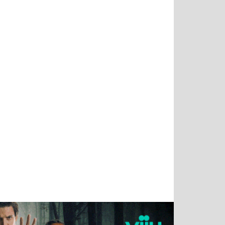
Татьяна
Тимур
Григорий
Олег
Воронова
Чудутов
Кузин
Зиборов