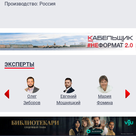
Производство: Россия
ЭКСПЕРТЫ
рий
Олег
Евгений
Мария
н
Зиборов
Мошняцкий
Фомина