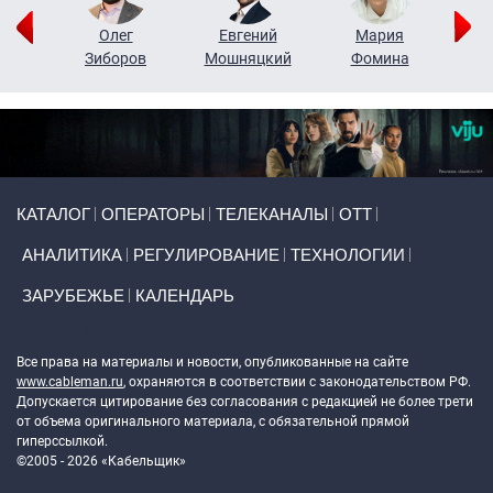
рий
Олег
Евгений
Мария
н
Зиборов
Мошняцкий
Фомина
Primary links
КАТАЛОГ
ОПЕРАТОРЫ
ТЕЛЕКАНАЛЫ
ОТТ
АНАЛИТИКА
РЕГУЛИРОВАНИЕ
ТЕХНОЛОГИИ
ЗАРУБЕЖЬЕ
КАЛЕНДАРЬ
Token Block
Все права на материалы и новости, опубликованные на сайте
www.cableman.ru
, охраняются в соответствии с законодательством РФ.
Допускается цитирование без согласования с редакцией не более трети
от объема оригинального материала, с обязательной прямой
гиперссылкой.
©2005 - 2026 «Кабельщик»