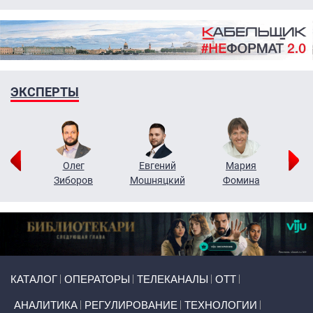
ЭКСПЕРТЫ
рий
Олег
Евгений
Мария
н
Зиборов
Мошняцкий
Фомина
Primary links
КАТАЛОГ
ОПЕРАТОРЫ
ТЕЛЕКАНАЛЫ
ОТТ
АНАЛИТИКА
РЕГУЛИРОВАНИЕ
ТЕХНОЛОГИИ