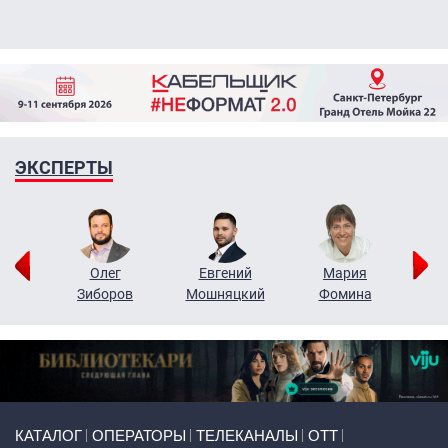
ЭКСПЕРТЫ
рий
Олег
Евгений
Мария
н
Зиборов
Мошняцкий
Фомина
Primary links
КАТАЛОГ
ОПЕРАТОРЫ
ТЕЛЕКАНАЛЫ
ОТТ