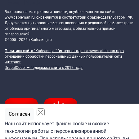
Token Block
Все права на материалы и новости, опубликованные на сайте
www.cableman.ru
, охраняются в соответствии с законодательством РФ.
Допускается цитирование без согласования с редакцией не более трети
от объема оригинального материала, с обязательной прямой
гиперссылкой.
©2005 - 2026 «Кабельщик»
Политика сайта "Кабельщик" (интернет-адреса
www.cableman.ru
) в
отношении обработки персональных данных пользователей сети
интернет
DrupalCoder — поддержка сайта c 2017 года
Согласен
Наш сайт использует файлы cookie и схожие
технологии работы с персонализированной
Подпишитесь
информацией. При использовании данного сайта, вы