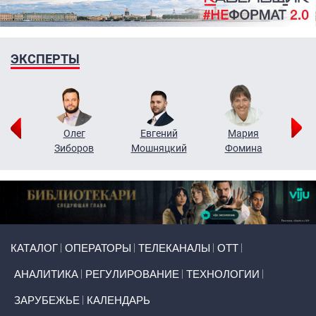
ЭКСПЕРТЫ
рий
Олег
Евгений
Мария
н
Зиборов
Мошняцкий
Фомина
Primary links
КАТАЛОГ
ОПЕРАТОРЫ
ТЕЛЕКАНАЛЫ
ОТТ
АНАЛИТИКА
РЕГУЛИРОВАНИЕ
ТЕХНОЛОГИИ
ЗАРУБЕЖЬЕ
КАЛЕНДАРЬ