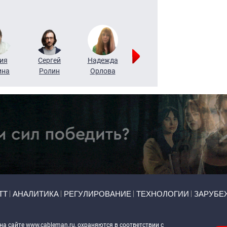
ия
Сергей
Надежда
Мария
Алексей
ина
Ролин
Орлова
Щербаль
Леонтьев
ТТ
АНАЛИТИКА
РЕГУЛИРОВАНИЕ
ТЕХНОЛОГИИ
ЗАРУБЕ
 на сайте
www.cableman.ru
, охраняются в соответствии с