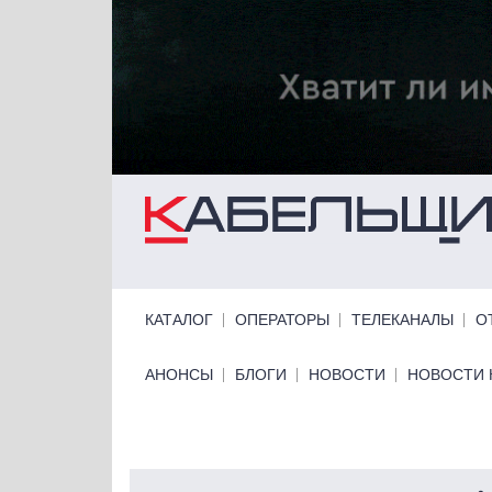
Перейти к основному содержанию
Primary links
КАТАЛОГ
ОПЕРАТОРЫ
ТЕЛЕКАНАЛЫ
О
Primary links bottom
АНОНСЫ
БЛОГИ
НОВОСТИ
НОВОСТИ 