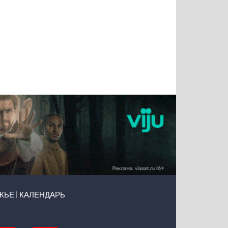
Татьяна
Тимур
Григорий
Олег
Воронова
Чудутов
Кузин
Зиборов
ЖЬЕ
КАЛЕНДАРЬ