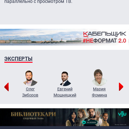
параллельно с просмотром ТВ.
ЭКСПЕРТЫ
рий
Олег
Евгений
Мария
н
Зиборов
Мошняцкий
Фомина