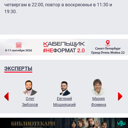
четвергам в 22:00, повтор в воскресенье в 11:30 и
19:30.
ЭКСПЕРТЫ
рий
Олег
Евгений
Мария
н
Зиборов
Мошняцкий
Фомина