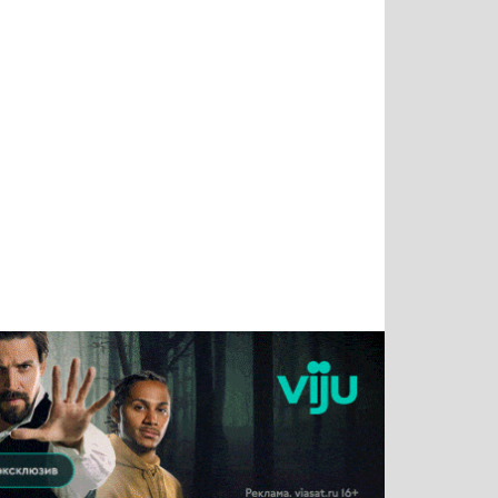
Татьяна
Тимур
Григорий
Олег
Воронова
Чудутов
Кузин
Зиборов