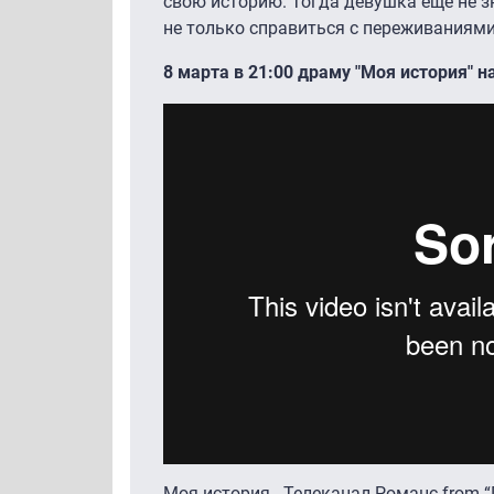
свою историю. Тогда девушка еще не з
не только справиться с переживаниями,
8 марта в 21:00 драму "Моя история" н
Моя история - Телеканал Романс
from “