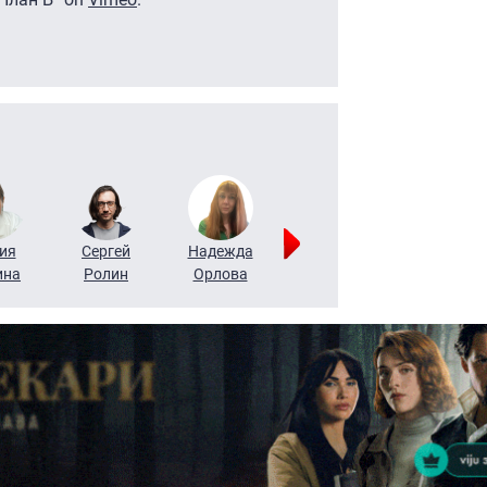
ия
Сергей
Надежда
Мария
Алексей
ина
Ролин
Орлова
Щербаль
Леонтьев