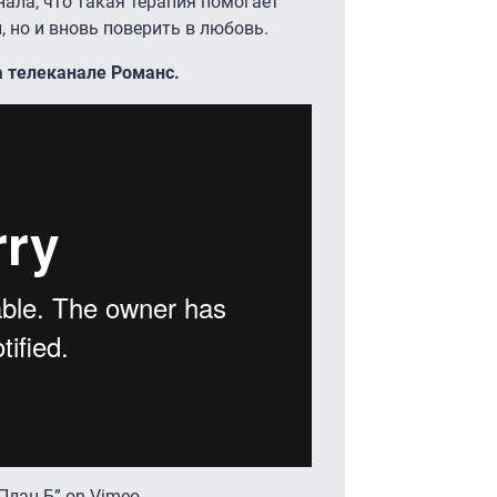
нала, что такая терапия помогает
 но и вновь поверить в любовь.
а телеканале Романс.
План Б” on
Vimeo
.