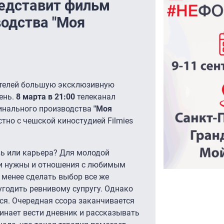
едставит фильм
водства "Моя
ителей большую эксклюзивную
ень.
8 марта в 21:00
телеканал
инального производства
"Моя
стно с чешской киностудией Filmies
вь или карьера? Для молодой
ли нужны и отношения с любимым
е менее сделать выбор все же
угодить ревнивому супругу. Однако
ся. Очередная ссора заканчивается
инает вести дневник и рассказывать