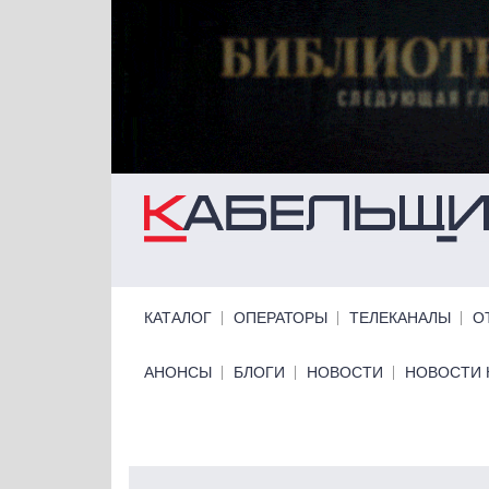
Перейти к основному содержанию
Primary links
КАТАЛОГ
ОПЕРАТОРЫ
ТЕЛЕКАНАЛЫ
О
Primary links bottom
АНОНСЫ
БЛОГИ
НОВОСТИ
НОВОСТИ 