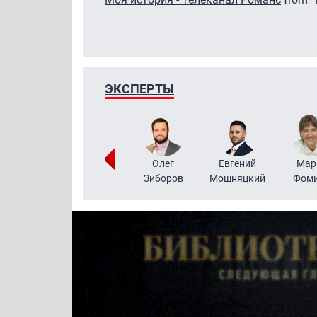
ЭКСПЕРТЫ
Тимур
Григорий
Олег
Евгений
Мар
Чудутов
Кузин
Зиборов
Мошняцкий
Фом