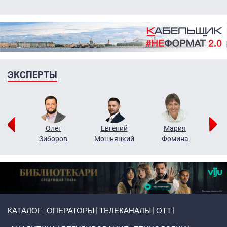
ЭКСПЕРТЫ
рий
Олег
Евгений
Мария
н
Зиборов
Мошняцкий
Фомина
Primary links
КАТАЛОГ
ОПЕРАТОРЫ
ТЕЛЕКАНАЛЫ
ОТТ