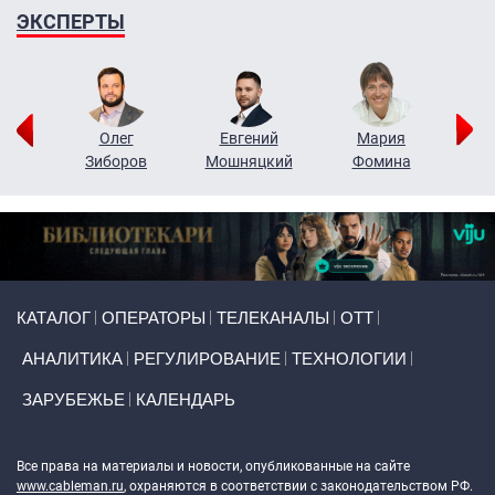
ЭКСПЕРТЫ
рий
Олег
Евгений
Мария
н
Зиборов
Мошняцкий
Фомина
Primary links
КАТАЛОГ
ОПЕРАТОРЫ
ТЕЛЕКАНАЛЫ
ОТТ
АНАЛИТИКА
РЕГУЛИРОВАНИЕ
ТЕХНОЛОГИИ
ЗАРУБЕЖЬЕ
КАЛЕНДАРЬ
Token Block
Все права на материалы и новости, опубликованные на сайте
www.cableman.ru
, охраняются в соответствии с законодательством РФ.