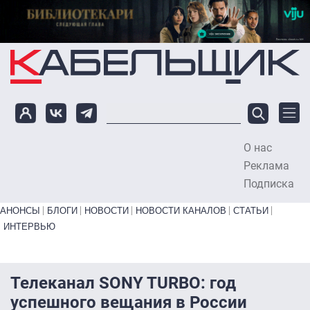
Перейти к основному содержанию
О нас
To
Реклама
Подписка
Primary links bottom
АНОНСЫ
БЛОГИ
НОВОСТИ
НОВОСТИ КАНАЛОВ
СТАТЬИ
ИНТЕРВЬЮ
Телеканал SONY TURBO: год
успешного вещания в России