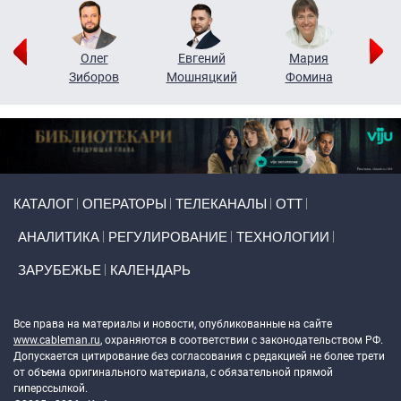
рий
Олег
Евгений
Мария
н
Зиборов
Мошняцкий
Фомина
Primary links
КАТАЛОГ
ОПЕРАТОРЫ
ТЕЛЕКАНАЛЫ
ОТТ
АНАЛИТИКА
РЕГУЛИРОВАНИЕ
ТЕХНОЛОГИИ
ЗАРУБЕЖЬЕ
КАЛЕНДАРЬ
Token Block
Все права на материалы и новости, опубликованные на сайте
www.cableman.ru
, охраняются в соответствии с законодательством РФ.
Допускается цитирование без согласования с редакцией не более трети
от объема оригинального материала, с обязательной прямой
гиперссылкой.