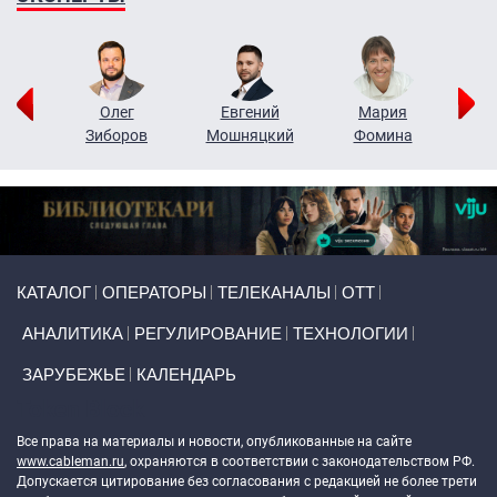
рий
Олег
Евгений
Мария
н
Зиборов
Мошняцкий
Фомина
Primary links
КАТАЛОГ
ОПЕРАТОРЫ
ТЕЛЕКАНАЛЫ
ОТТ
АНАЛИТИКА
РЕГУЛИРОВАНИЕ
ТЕХНОЛОГИИ
ЗАРУБЕЖЬЕ
КАЛЕНДАРЬ
Token Block
Все права на материалы и новости, опубликованные на сайте
www.cableman.ru
, охраняются в соответствии с законодательством РФ.
Допускается цитирование без согласования с редакцией не более трети