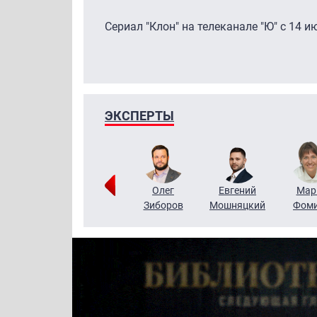
Сериал "Клон" на телеканале "Ю" с 14 и
ЭКСПЕРТЫ
Тимур
Григорий
Олег
Евгений
Мар
Чудутов
Кузин
Зиборов
Мошняцкий
Фом