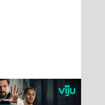
Татьяна
Тимур
Григорий
Олег
Воронова
Чудутов
Кузин
Зиборов