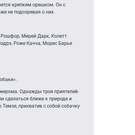
ается крепким орешком. Он с
аже не подозревая о них.
н Рошфор, Мирей Дарк, Колетт
Содрэ, Роже Качча, Морис Барье
собаки».
жерома. Однажды трое приятелей-
ли сделаться ближе к природе и
 Темзе, прихватив с собой собачку