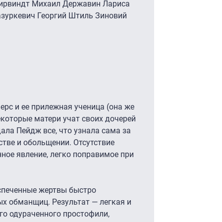
Ширвиндт Михаил Державин Лариса
зуркевич Георгий Штиль Зиновий
рс и ее прилежная ученица (она же
которые матери учат своих дочерей
дала Пейдж все, что узнала сама за
тве и обольщении. Отсутствие
нное явление, легко поправимое при
спеченные жертвы быстро
х обманщиц. Результат — легкая и
го одураченного простофили,