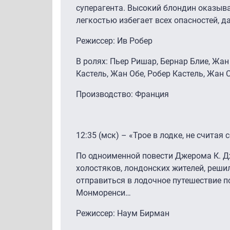
суперагента. Высокий блондин оказыв
легкостью избегает всех опасностей, д
Режиссер: Ив Робер
В ролях: Пьер Ришар, Бернар Блие, Жа
Кастель, Жан Обе, Робер Кастель, Жан 
Производство: Франция
12:35 (мск) – «Трое в лодке, не считая 
По одноименной повести Джерома К. Д
холостяков, лондонских жителей, реши
отправиться в лодочное путешествие по
Монморенси…
Режиссер: Наум Бирман