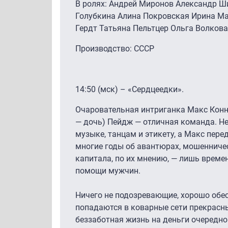
В ролях: Андрей Миронов Александр 
Голубкина Алина Покровская Ирина Ма
Гердт Татьяна Пельтцер Ольга Волкова
Производство: СССР
14:50 (мск) – «Сердцеедки».
Очаровательная интриганка Макс Конне
— дочь) Пейдж — отличная команда. Не
музыке, танцам и этикету, а Макс пере
многие годы об авантюрах, мошенничес
капитала, по их мнению, — лишь време
помощи мужчин.
Ничего не подозревающие, хорошо обе
попадаются в коварные сети прекрасны
беззаботная жизнь на деньги очередно