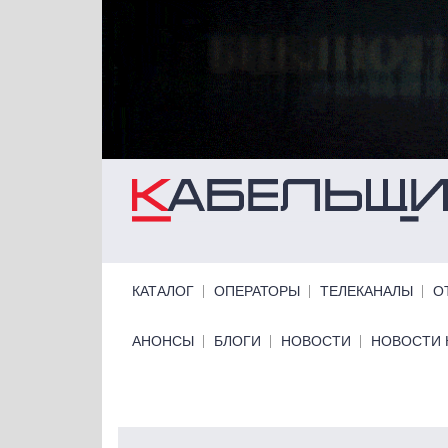
Перейти к основному содержанию
Primary links
КАТАЛОГ
ОПЕРАТОРЫ
ТЕЛЕКАНАЛЫ
О
Primary links bottom
АНОНСЫ
БЛОГИ
НОВОСТИ
НОВОСТИ 