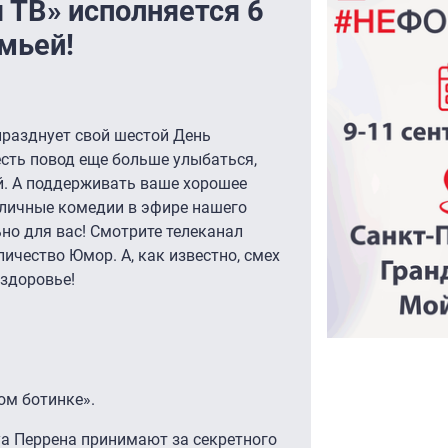
 ТВ» исполняется 6
мьей!
празднует свой шестой День
есть повод еще больше улыбаться,
й. А поддерживать ваше хорошее
тличные комедии в эфире нашего
но для вас! Смотрите телеканал
личество Юмор. А, как известно, смех
 здоровье!
ом ботинке».
уа Перрена принимают за секретного