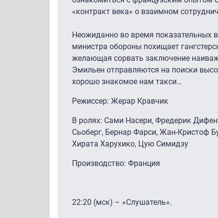
«контракт века» о взаимном сотруднич
Неожиданно во время показательных 
министра обороны похищает гангстерск
желающая сорвать заключение наиваж
Эмильен отправляются на поиски высок
хорошо знакомое нам такси…
Режиссер: Жерар Кравчик
В ролях: Сами Насери, Фредерик Дифе
Сьоберг, Бернар Фарси, Жан-Кристоф Б
Хирата Харухико, Цую Симидзу
Производство: Франция
22:20 (мск) – «Слушатель».