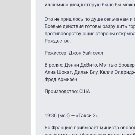
иллюминацией, которую было бы можно
Это не пришлось по душе сельчанам и 
Боевые действия готовы разрушить гор
противоборствующие стороны открыва
Рождества.
Режиссер: Джон Уайтселл
В ролях: Дэнни ДеВито, Мэттью Бродери
Алиа Шокат, Дилан Блу, Келли Элдридж
Фред Армизен
Производство: США
19:30 (мск) — «Такси 2».
Во Францию прибывает министр оборон
ознакомиться с французским опытом б