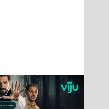
Тимур
Григорий
Виктор
Евгений
Чудутов
Кузин
Бритько
Мошняцкий