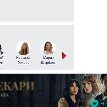
ей
Надежда
Мария
Алексей
Татьяна
ин
Орлова
Щербаль
Леонтьев
Воронова