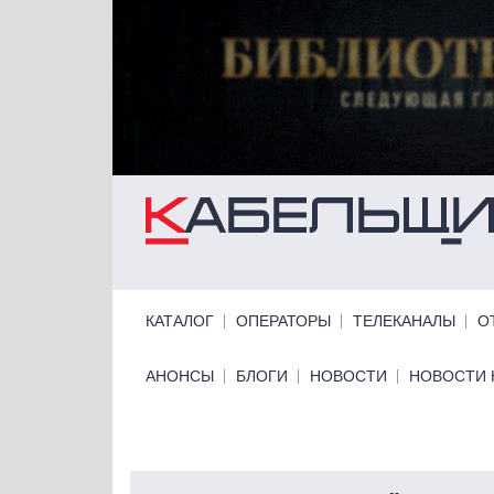
Перейти к основному содержанию
Primary links
КАТАЛОГ
ОПЕРАТОРЫ
ТЕЛЕКАНАЛЫ
О
Primary links bottom
АНОНСЫ
БЛОГИ
НОВОСТИ
НОВОСТИ 