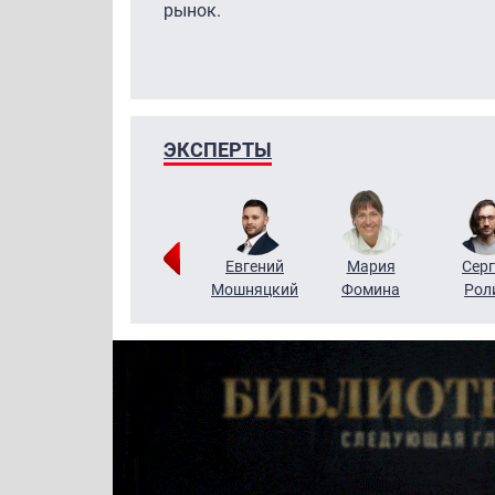
рынок.
ЭКСПЕРТЫ
ригорий
Виктор
Евгений
Мария
Серг
Кузин
Бритько
Мошняцкий
Фомина
Рол