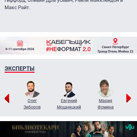
Гиффорд, Оливия Драгусевич, Рейли Макклендон и
Макс Райт.
ЭКСПЕРТЫ
рий
Олег
Евгений
Мария
н
Зиборов
Мошняцкий
Фомина