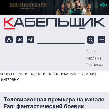
Перейти к основному содержанию
О нас
To
Реклама
Подписка
Primary links bottom
АНОНСЫ
БЛОГИ
НОВОСТИ
НОВОСТИ КАНАЛОВ
СТАТЬИ
ИНТЕРВЬЮ
Телевизионная премьера на канале
Fan: фантастический боевик