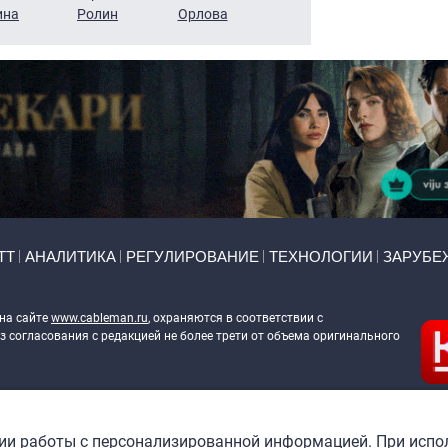
ина
Ролин
Орлова
Щербаль
Леонтьев
ТТ
АНАЛИТИКА
РЕГУЛИРОВАНИЕ
ТЕХНОЛОГИИ
ЗАРУБЕ
 на сайте
www.cableman.ru
, охраняются в соответствии с
 согласования с редакцией не более трети от объема оригинального
ableman.ru
) в отношении обработки персональных данных
гии работы с персонализированной информацией. При испо