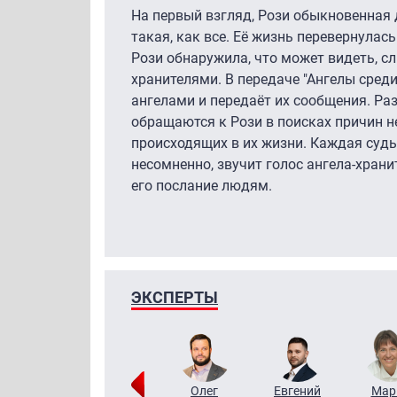
На первый взгляд, Рози обыкновенная 
такая, как все. Её жизнь перевернулас
Рози обнаружила, что может видеть, с
хранителями. В передаче "Ангелы среди
ангелами и передаёт их сообщения. Ра
обращаются к Рози в поисках причин 
происходящих в их жизни. Каждая судьб
несомненно, звучит голос ангела-храни
его послание людям.
ЭКСПЕРТЫ
Тимур
Григорий
Олег
Евгений
Мар