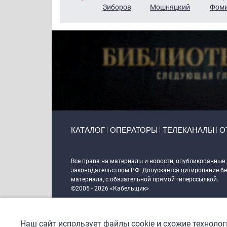
Чудутов
Кузин
Зиборов
Мошняцкий
Фом
Primary links
КАТАЛОГ
ОПЕРАТОРЫ
ТЕЛЕКАНАЛЫ
О
Token Block
Все права на материалы и новости, опубликованные
законодательством РФ. Допускается цитирование без
материала, с обязательной прямой гиперссылкой.
©2005 - 2026 «Кабельщик»
Политика сайта "Кабельщик" (интернет-адреса
www.c
пользователей сети интернет
Наш сайт использует файлы cookie и схожие техноло
DrupalCoder — поддержка сайта c 2017 года