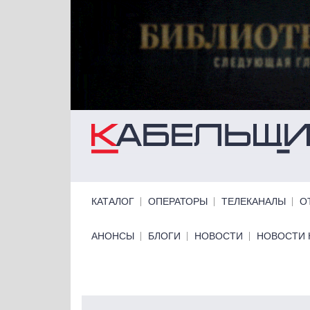
Перейти к основному содержанию
Primary links
КАТАЛОГ
ОПЕРАТОРЫ
ТЕЛЕКАНАЛЫ
О
Primary links bottom
АНОНСЫ
БЛОГИ
НОВОСТИ
НОВОСТИ 