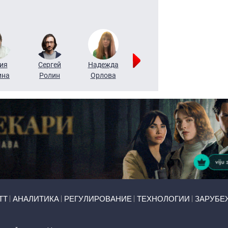
ия
Сергей
Надежда
Мария
Алексей
ина
Ролин
Орлова
Щербаль
Леонтьев
ТТ
АНАЛИТИКА
РЕГУЛИРОВАНИЕ
ТЕХНОЛОГИИ
ЗАРУБЕ