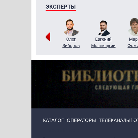
ЭКСПЕРТЫ
Тимур
Григорий
Олег
Евгений
Мар
Чудутов
Кузин
Зиборов
Мошняцкий
Фом
Primary links
КАТАЛОГ
ОПЕРАТОРЫ
ТЕЛЕКАНАЛЫ
О
Token Block