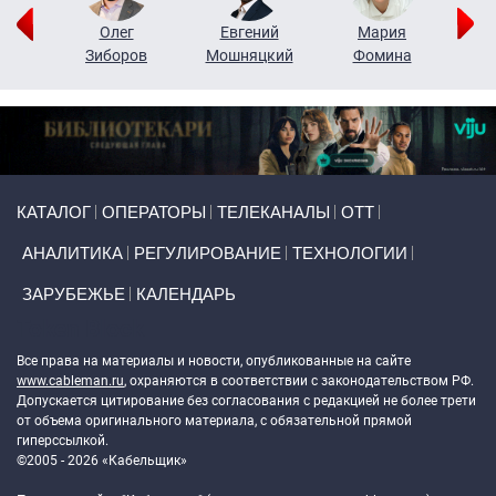
рий
Олег
Евгений
Мария
н
Зиборов
Мошняцкий
Фомина
Primary links
КАТАЛОГ
ОПЕРАТОРЫ
ТЕЛЕКАНАЛЫ
ОТТ
АНАЛИТИКА
РЕГУЛИРОВАНИЕ
ТЕХНОЛОГИИ
ЗАРУБЕЖЬЕ
КАЛЕНДАРЬ
Token Block
Все права на материалы и новости, опубликованные на сайте
www.cableman.ru
, охраняются в соответствии с законодательством РФ.
Допускается цитирование без согласования с редакцией не более трети
от объема оригинального материала, с обязательной прямой
гиперссылкой.
©2005 - 2026 «Кабельщик»