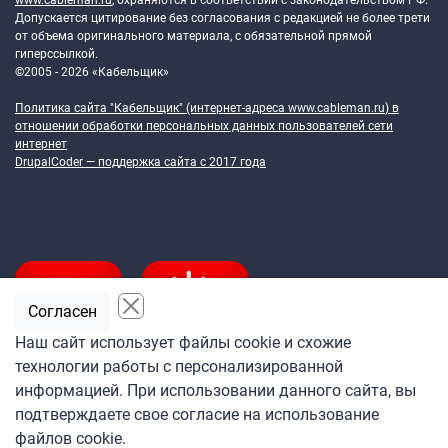
www.cableman.ru
, охраняются в соответствии с законодательством РФ.
Допускается цитирование без согласования с редакцией не более трети
от объема оригинального материала, с обязательной прямой
гиперссылкой.
©2005 - 2026 «Кабельщик»
Политика сайта "Кабельщик" (интернет-адреса
www.cableman.ru
) в
отношении обработки персональных данных пользователей сети
интернет
DrupalCoder — поддержка сайта c 2017 года
Согласен
Наш сайт использует файлы cookie и схожие
технологии работы с персонализированной
Подпишитесь
информацией. При использовании данного сайта, вы
на ежедневную рассылку
подтверждаете свое согласие на использование
«Кабельщика»
файлов cookie.