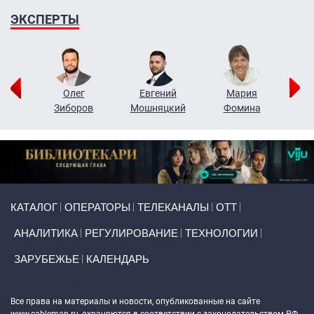
ЭКСПЕРТЫ
рий
Олег
Евгений
Мария
н
Зиборов
Мошняцкий
Фомина
Primary links
КАТАЛОГ
ОПЕРАТОРЫ
ТЕЛЕКАНАЛЫ
ОТТ
АНАЛИТИКА
РЕГУЛИРОВАНИЕ
ТЕХНОЛОГИИ
ЗАРУБЕЖЬЕ
КАЛЕНДАРЬ
Token Block
Все права на материалы и новости, опубликованные на сайте