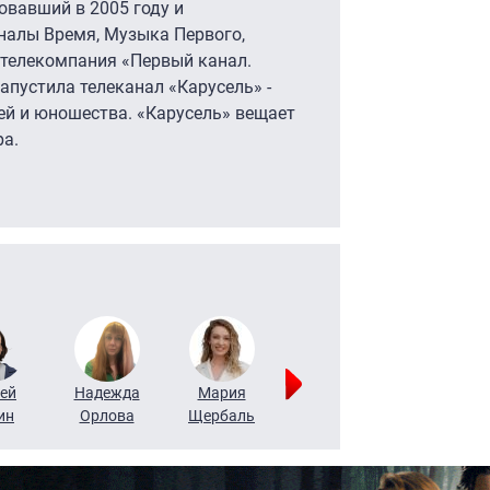
овавший в 2005 году и
налы Время, Музыка Первого,
а телекомпания «Первый канал.
апустила телеканал «Карусель» -
ей и юношества. «Карусель» вещает
ра.
ей
Надежда
Мария
Алексей
Татьяна
ин
Орлова
Щербаль
Леонтьев
Воронова