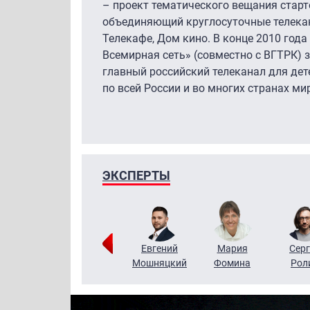
– проект тематического вещания старт
объединяющий круглосуточные телека
Телекафе, Дом кино. В конце 2010 год
Всемирная сеть» (совместно с ВГТРК) з
главный российский телеканал для дет
по всей России и во многих странах ми
ЭКСПЕРТЫ
ригорий
Виктор
Евгений
Мария
Серг
Кузин
Бритько
Мошняцкий
Фомина
Рол