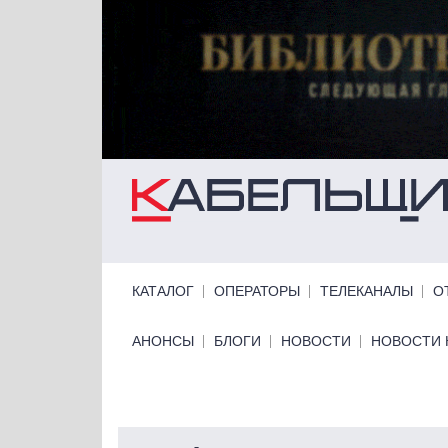
Перейти к основному содержанию
Primary links
КАТАЛОГ
ОПЕРАТОРЫ
ТЕЛЕКАНАЛЫ
О
Primary links bottom
АНОНСЫ
БЛОГИ
НОВОСТИ
НОВОСТИ 