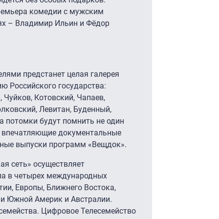
ремьера комедии с мужским
ях – Владимир Ильин и Фёдор
елями предстанет целая галерея
ию Российского государства:
, Чуйков, Котовский, Чапаев,
олковский, Левитан, Буденный,
на потомки будут помнить не один
ут впечатляющие документальные
ерные выпуски программ «Вещдок».
ая сеть» осуществляет
ла в четырех международных
тии, Европы, Ближнего Востока,
 и Южной Америк и Австралии.
семейства. Цифровое Телесемейство