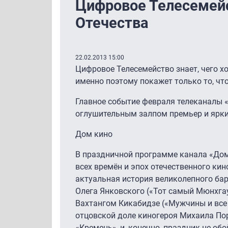
Цифровое Телесемей
Отечества
22.02.2013 15:00
Цифровое Телесемейство знает, чего хо
именно поэтому покажет только то, что
Главное событие февраля телеканалы 
оглушительным залпом премьер и яр
Дом кино
В праздничной программе канала «Дом
всех времён и эпох отечественного кин
актуальная история великолепного ба
Олега Янковского («Тот самый Мюнхга
Вахтангом Кикабидзе («Мужчины и все 
отцовской доле киногероя Михаила Пор
«Кремень», и, конечно, праздник не об