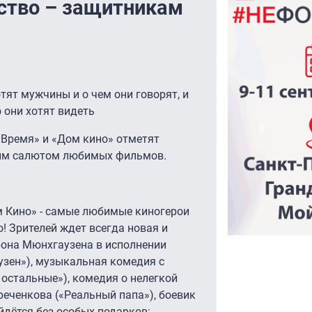
ство – защитникам
тят мужчины и о чем они говорят, и
 они хотят видеть
«Время» и «Дом кино» отметят
ким салютом любимых фильмов.
 Кино» - самые любимые киногерои
о! Зрителей ждет всегда новая и
рона Мюнхгаузена в исполнении
узен»), музыкальная комедия с
остальные»), комедия о нелегкой
еченкова («Реальный папа»), боевик
ойдётся без особых подарков: