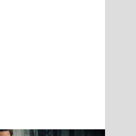
Тимур
Григорий
Виктор
Евгений
Чудутов
Кузин
Бритько
Мошняцкий