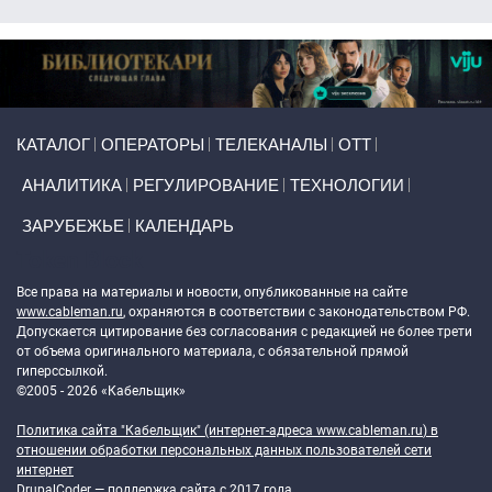
Primary links
КАТАЛОГ
ОПЕРАТОРЫ
ТЕЛЕКАНАЛЫ
ОТТ
АНАЛИТИКА
РЕГУЛИРОВАНИЕ
ТЕХНОЛОГИИ
ЗАРУБЕЖЬЕ
КАЛЕНДАРЬ
Token Block
Все права на материалы и новости, опубликованные на сайте
www.cableman.ru
, охраняются в соответствии с законодательством РФ.
Допускается цитирование без согласования с редакцией не более трети
от объема оригинального материала, с обязательной прямой
гиперссылкой.
©2005 - 2026 «Кабельщик»
Политика сайта "Кабельщик" (интернет-адреса
www.cableman.ru
) в
отношении обработки персональных данных пользователей сети
интернет
DrupalCoder — поддержка сайта c 2017 года