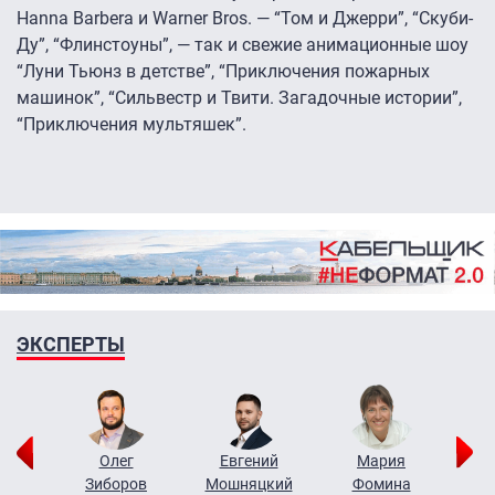
Hanna Barbera и Warner Bros. — “Том и Джерри”, “Скуби-
Ду”, “Флинстоуны”, — так и свежие анимационные шоу
“Луни Тьюнз в детстве”, “Приключения пожарных
машинок”, “Сильвестр и Твити. Загадочные истории”,
“Приключения мультяшек”.
ЭКСПЕРТЫ
рий
Олег
Евгений
Мария
н
Зиборов
Мошняцкий
Фомина