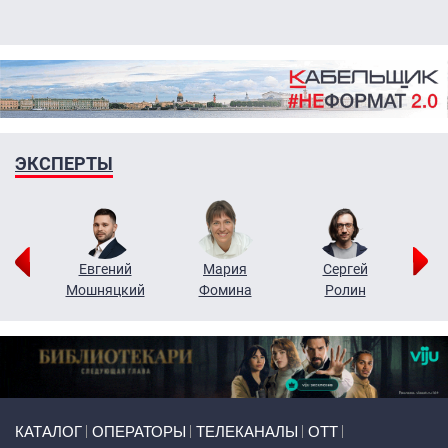
ЭКСПЕРТЫ
ор
Евгений
Мария
Сергей
Н
ко
Мошняцкий
Фомина
Ролин
Primary links
КАТАЛОГ
ОПЕРАТОРЫ
ТЕЛЕКАНАЛЫ
ОТТ