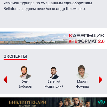
чемпион турнира по смешанным единоборствам
Bellator в среднем весе Александр Шлеменко.
ЭКСПЕРТЫ
рий
Олег
Евгений
Мария
н
Зиборов
Мошняцкий
Фомина