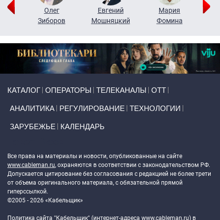
рий
Олег
Евгений
Мария
н
Зиборов
Мошняцкий
Фомина
Primary links
КАТАЛОГ
ОПЕРАТОРЫ
ТЕЛЕКАНАЛЫ
ОТТ
АНАЛИТИКА
РЕГУЛИРОВАНИЕ
ТЕХНОЛОГИИ
ЗАРУБЕЖЬЕ
КАЛЕНДАРЬ
Token Block
Все права на материалы и новости, опубликованные на сайте
www.cableman.ru
, охраняются в соответствии с законодательством РФ.
Допускается цитирование без согласования с редакцией не более трети
от объема оригинального материала, с обязательной прямой
гиперссылкой.
©2005 - 2026 «Кабельщик»
Политика сайта "Кабельщик" (интернет-адреса
www.cableman.ru
) в