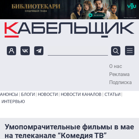
Перейти к основному содержанию
О нас
To
Реклама
Подписка
Primary links bottom
АНОНСЫ
БЛОГИ
НОВОСТИ
НОВОСТИ КАНАЛОВ
СТАТЬИ
ИНТЕРВЬЮ
Умопомрачительные фильмы в мае
на телеканале “Комедия ТВ”