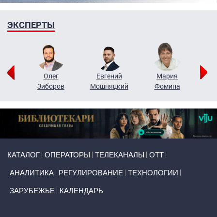
ЭКСПЕРТЫ
рий
Олег
Евгений
Мария
н
Зиборов
Мошняцкий
Фомина
Primary links
КАТАЛОГ
ОПЕРАТОРЫ
ТЕЛЕКАНАЛЫ
ОТТ
АНАЛИТИКА
РЕГУЛИРОВАНИЕ
ТЕХНОЛОГИИ
ЗАРУБЕЖЬЕ
КАЛЕНДАРЬ
Token Block