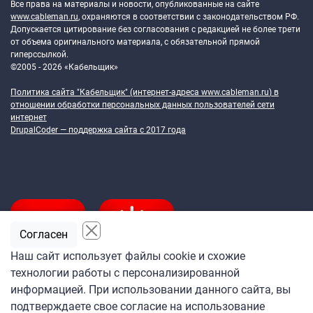
Все права на материалы и новости, опубликованные на сайте
www.cableman.ru
, охраняются в соответствии с законодательством РФ.
Допускается цитирование без согласования с редакцией не более трети
от объема оригинального материала, с обязательной прямой
гиперссылкой.
©2005 - 2026 «Кабельщик»
Политика сайта "Кабельщик" (интернет-адреса
www.cableman.ru
) в
отношении обработки персональных данных пользователей сети
интернет
DrupalCoder — поддержка сайта c 2017 года
Согласен
Наш сайт использует файлы cookie и схожие
технологии работы с персонализированной
Подпишитесь
информацией. При использовании данного сайта, вы
на ежедневную рассылку
подтверждаете свое согласие на использование