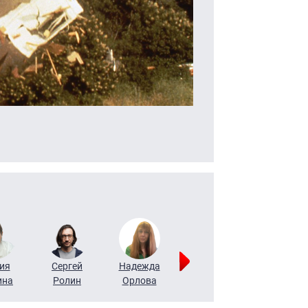
ия
Сергей
Надежда
Мария
Алексей
ина
Ролин
Орлова
Щербаль
Леонтьев