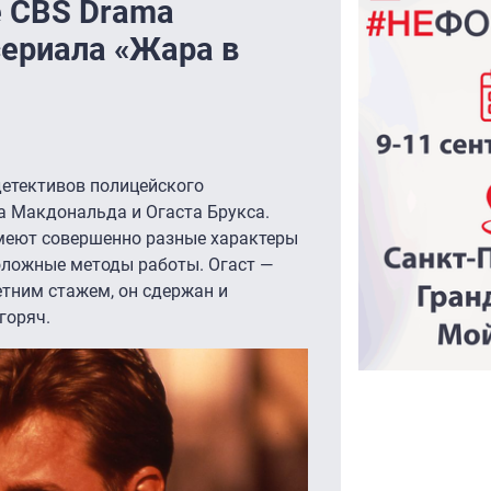
е CBS Drama
сериала «Жара в
детективов полицейского
а Макдональда и Огаста Брукса.
меют совершенно разные характеры
оложные методы работы. Огаст —
тним стажем, он сдержан и
горяч.