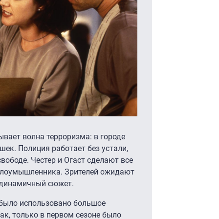
ывает волна терроризма: в городе
шек. Полиция работает без устали,
вободе. Честер и Огаст сделают все
 злоумышленника. Зрителей ожидают
и динамичный сюжет.
 было использовано большое
ак, только в первом сезоне было