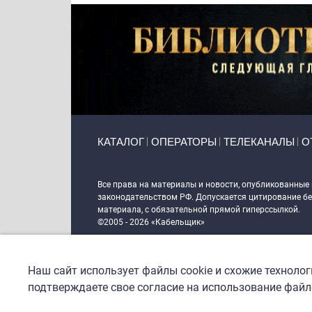
Primary links
КАТАЛОГ
ОПЕРАТОРЫ
ТЕЛЕКАНАЛЫ
О
Token Block
Все права на материалы и новости, опубликованные
законодательством РФ. Допускается цитирование без
материала, с обязательной прямой гиперссылкой.
©2005 - 2026 «Кабельщик»
Политика сайта "Кабельщик" (интернет-адреса
www.c
пользователей сети интернет
Наш сайт использует файлы cookie и схожие техноло
DrupalCoder — поддержка сайта c 2017 года
подтверждаете свое согласие на использование файло