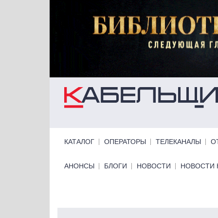
Перейти к основному содержанию
Primary links
КАТАЛОГ
ОПЕРАТОРЫ
ТЕЛЕКАНАЛЫ
О
Primary links bottom
АНОНСЫ
БЛОГИ
НОВОСТИ
НОВОСТИ 