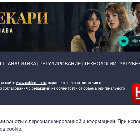
ТТ
АНАЛИТИКА
РЕГУЛИРОВАНИЕ
ТЕХНОЛОГИИ
ЗАРУБЕ
 на сайте
www.cableman.ru
, охраняются в соответствии с
 согласования с редакцией не более трети от объема оригинального
ableman.ru
) в отношении обработки персональных данных
гии работы с персонализированной информацией. При испо
в cookie.