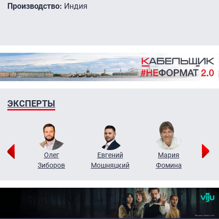
Производство:
Индия
ЭКСПЕРТЫ
рий
Олег
Евгений
Мария
н
Зиборов
Мошняцкий
Фомина