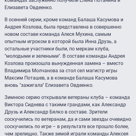
командах заслуженно получили Елена Потанина и
Елизавета Овдеенко.
В осенней серии, кроме команд Балаша Касумова и
Андрея Козлова, была представлена в совершенно
новом составе команда Алеся Мухина, самым
опытным игроком в которой была Инна Друзь, а
остальные участники были, по меркам клуба,
"молодыми и зелеными". В составе команды Андрея
Козлова произошла вынужденная замена – вместо
Владимира Молчанова за стол сел магистр игры
Максим Поташев, а в команде Балаша Касумова
вновь "зажигала" Елизавета Овдеенко.
Зимнюю серию открывали ветераны клуба – команда
Виктора Сиднева с такими грандами, как Александр
Друзь и Александр Бялко в составе. Зрители
соскучились по ветеранам, да и сами звезды очевидно
соскучились по игре – в результате все прошло более,
чем зрелищно. Также зимой играли команды Алексея