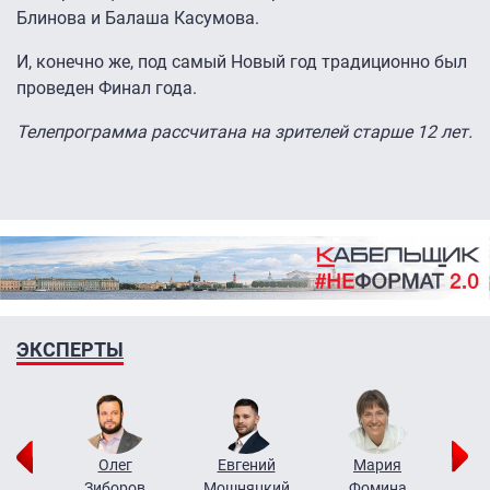
Блинова и Балаша Касумова.
И, конечно же, под самый Новый год традиционно был
проведен Финал года.
Телепрограмма рассчитана на зрителей старше 12 лет.
ЭКСПЕРТЫ
рий
Олег
Евгений
Мария
н
Зиборов
Мошняцкий
Фомина