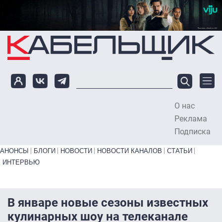
Перейти к основному содержанию
О нас
To
Реклама
Подписка
Primary links bottom
АНОНСЫ
БЛОГИ
НОВОСТИ
НОВОСТИ КАНАЛОВ
СТАТЬИ
ИНТЕРВЬЮ
В январе новые сезоны известных
кулинарных шоу на телеканале