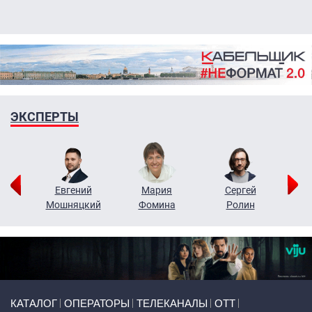
ЭКСПЕРТЫ
ор
Евгений
Мария
Сергей
Н
ко
Мошняцкий
Фомина
Ролин
Primary links
КАТАЛОГ
ОПЕРАТОРЫ
ТЕЛЕКАНАЛЫ
ОТТ