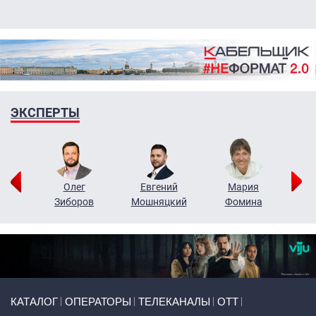
ЭКСПЕРТЫ
рий
Олег
Евгений
Мария
н
Зиборов
Мошняцкий
Фомина
Primary links
КАТАЛОГ
ОПЕРАТОРЫ
ТЕЛЕКАНАЛЫ
ОТТ