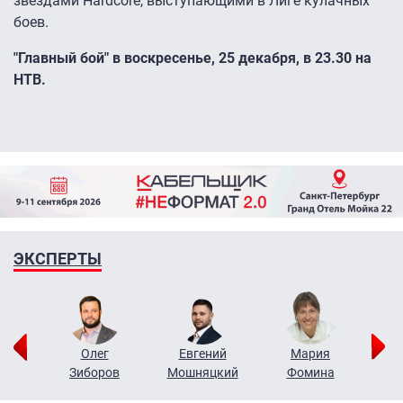
звездами Hardcore, выступающими в Лиге кулачных
боев.
"Главный бой" в воскресенье, 25 декабря, в 23.30 на
НТВ.
ЭКСПЕРТЫ
рий
Олег
Евгений
Мария
н
Зиборов
Мошняцкий
Фомина