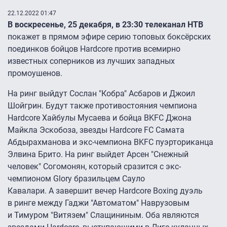
22.12.2022 01:47
В воскресенье, 25 декабря, в 23:30
телеканал НТВ
покажет в прямом эфире серию топовых боксёрских
поединков бойцов Hardcore против всемирно
известных соперников из лучших западных
промоушенов.
На ринг выйдут Сослан "Кобра" Асбаров и Джоил
Шойгрин. Будут также противостояния чемпиона
Hardcore Хайбулы Мусаева и бойца BKFC Джона
Майкла Эскобоза, звезды Hardcore FC Самата
Абдырахманова и экс-чемпиона BKFC пуэрториканца
Элвина Брито. На ринг выйдет Арсен "Снежный
человек" Согомонян, который сразится с экс-
чемпионом Glory бразильцем Сауло
Кавалари. А завершит вечер Hardcore Boxing дуэль
в ринге между Гаджи "Автоматом" Наврузовым
и Тимуром "Витязем" Слащининым. Оба являются