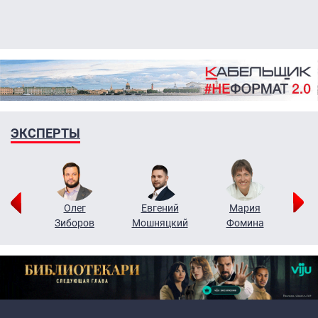
ЭКСПЕРТЫ
рий
Олег
Евгений
Мария
н
Зиборов
Мошняцкий
Фомина
Primary links