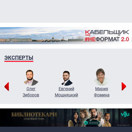
ЭКСПЕРТЫ
рий
Олег
Евгений
Мария
н
Зиборов
Мошняцкий
Фомина