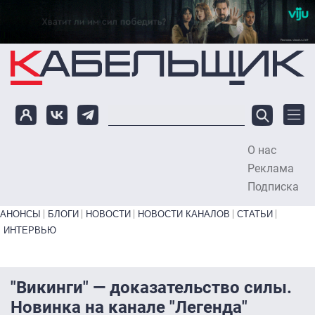
Перейти к основному содержанию
О нас
To
Реклама
Подписка
Primary links bottom
АНОНСЫ
БЛОГИ
НОВОСТИ
НОВОСТИ КАНАЛОВ
СТАТЬИ
ИНТЕРВЬЮ
"Викинги" — доказательство силы.
Новинка на канале "Легенда"