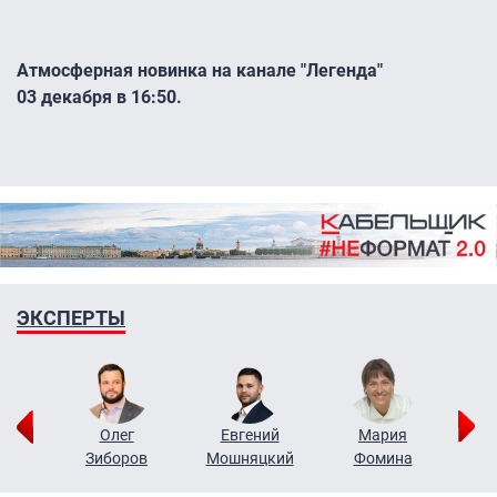
Атмосферная новинка на канале "Легенда"
03 декабря в 16:50.
ЭКСПЕРТЫ
рий
Олег
Евгений
Мария
н
Зиборов
Мошняцкий
Фомина