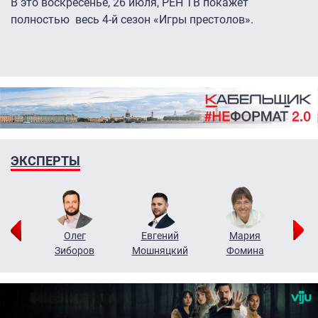
В это воскресенье, 26 июля, РЕН ТВ покажет
полностью весь 4-й сезон «Игры престолов».
ЭКСПЕРТЫ
рий
Олег
Евгений
Мария
н
Зиборов
Мошняцкий
Фомина