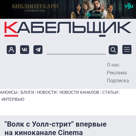
Перейти к основному содержанию
О нас
To
Реклама
Подписка
Primary links bottom
АНОНСЫ
БЛОГИ
НОВОСТИ
НОВОСТИ КАНАЛОВ
СТАТЬИ
ИНТЕРВЬЮ
"Волк с Уолл-стрит" впервые
на киноканале Cinema