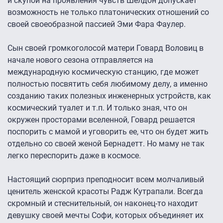
и скупой на проявления чувств Шелдон допускает
возможность не только платонических отношений со
своей своеобразной пассией Эми Фара Фаулер.
Сын своей громкоголосой матери Говард Воловиц в
начале нового сезона отправляется на
международную космическую станцию, где может
полностью посвятить себя любимому делу, а именно
созданию таких полезных инженерных устройств, как
космический туалет и т.п. И только зная, что он
окружен просторами вселенной, Говард решается
поспорить с мамой и уговорить ее, что он будет жить
отдельно со своей женой Бернадетт. Но маму не так
легко переспорить даже в космосе.
Настоящий сюрприз преподносит всем молчаливый
ценитель женской красоты Радж Кутрапали. Всегда
скромный и стеснительный, он наконец-то находит
девушку своей мечты Софи, которых объединяет их