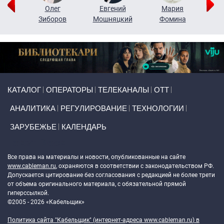
рий
Олег
Евгений
Мария
н
Зиборов
Мошняцкий
Фомина
Primary links
КАТАЛОГ
ОПЕРАТОРЫ
ТЕЛЕКАНАЛЫ
ОТТ
АНАЛИТИКА
РЕГУЛИРОВАНИЕ
ТЕХНОЛОГИИ
ЗАРУБЕЖЬЕ
КАЛЕНДАРЬ
Token Block
Все права на материалы и новости, опубликованные на сайте
www.cableman.ru
, охраняются в соответствии с законодательством РФ.
Допускается цитирование без согласования с редакцией не более трети
от объема оригинального материала, с обязательной прямой
гиперссылкой.
©2005 - 2026 «Кабельщик»
Политика сайта "Кабельщик" (интернет-адреса
www.cableman.ru
) в