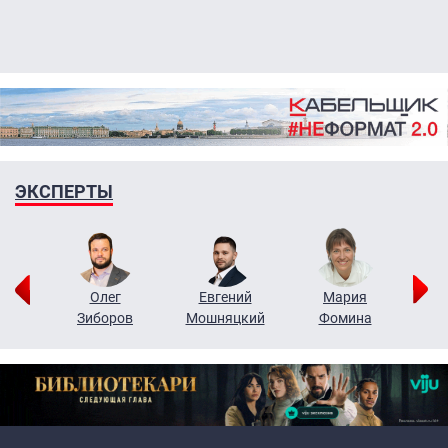
ЭКСПЕРТЫ
рий
Олег
Евгений
Мария
н
Зиборов
Мошняцкий
Фомина
Primary links