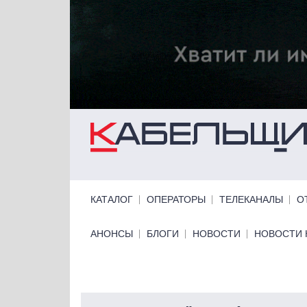
Перейти к основному содержанию
Primary links
КАТАЛОГ
ОПЕРАТОРЫ
ТЕЛЕКАНАЛЫ
О
Primary links bottom
АНОНСЫ
БЛОГИ
НОВОСТИ
НОВОСТИ 