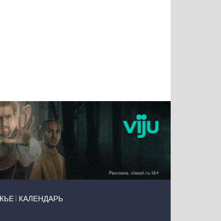
Татьяна
Тимур
Григорий
Олег
Воронова
Чудутов
Кузин
Зиборов
ЖЬЕ
КАЛЕНДАРЬ