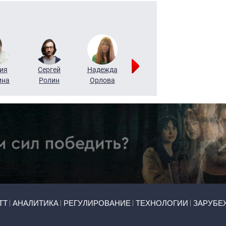
ия
Сергей
Надежда
Мария
Алексей
ина
Ролин
Орлова
Щербаль
Леонтьев
ТТ
АНАЛИТИКА
РЕГУЛИРОВАНИЕ
ТЕХНОЛОГИИ
ЗАРУБЕ