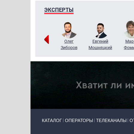
ЭКСПЕРТЫ
Тимур
Григорий
Олег
Евгений
Мар
Чудутов
Кузин
Зиборов
Мошняцкий
Фом
Primary links
КАТАЛОГ
ОПЕРАТОРЫ
ТЕЛЕКАНАЛЫ
О
Token Block