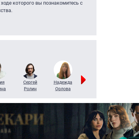
 ходе которого вы познакомитесь с
ства.
ия
Сергей
Надежда
Мария
Алексей
ина
Ролин
Орлова
Щербаль
Леонтьев