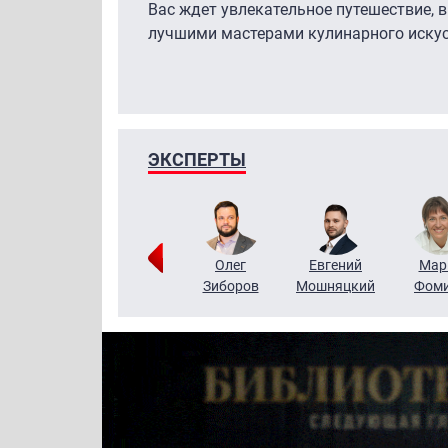
Вас ждет увлекательное путешествие, в
лучшими мастерами кулинарного искус
ЭКСПЕРТЫ
Тимур
Григорий
Олег
Евгений
Мар
Чудутов
Кузин
Зиборов
Мошняцкий
Фом