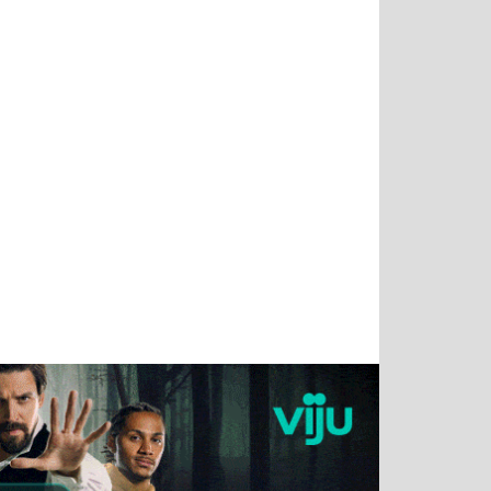
Татьяна
Тимур
Григорий
Олег
Воронова
Чудутов
Кузин
Зиборов