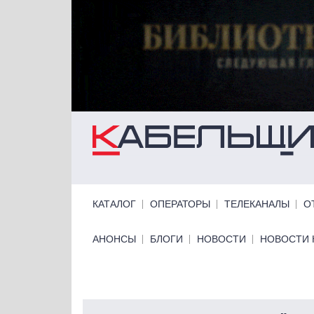
Перейти к основному содержанию
Primary links
КАТАЛОГ
ОПЕРАТОРЫ
ТЕЛЕКАНАЛЫ
О
Primary links bottom
АНОНСЫ
БЛОГИ
НОВОСТИ
НОВОСТИ 