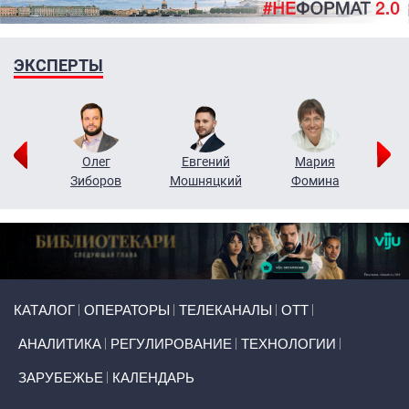
ЭКСПЕРТЫ
рий
Олег
Евгений
Мария
н
Зиборов
Мошняцкий
Фомина
Primary links
КАТАЛОГ
ОПЕРАТОРЫ
ТЕЛЕКАНАЛЫ
ОТТ
АНАЛИТИКА
РЕГУЛИРОВАНИЕ
ТЕХНОЛОГИИ
ЗАРУБЕЖЬЕ
КАЛЕНДАРЬ
Token Block