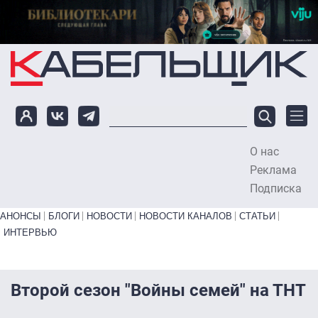
Перейти к основному содержанию
О нас
To
Реклама
Подписка
Primary links bottom
АНОНСЫ
БЛОГИ
НОВОСТИ
НОВОСТИ КАНАЛОВ
СТАТЬИ
ИНТЕРВЬЮ
Второй сезон "Войны семей" на ТНТ