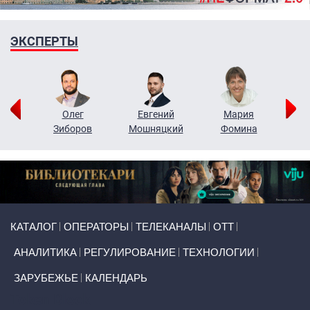
ЭКСПЕРТЫ
рий
Олег
Евгений
Мария
н
Зиборов
Мошняцкий
Фомина
Primary links
КАТАЛОГ
ОПЕРАТОРЫ
ТЕЛЕКАНАЛЫ
ОТТ
АНАЛИТИКА
РЕГУЛИРОВАНИЕ
ТЕХНОЛОГИИ
ЗАРУБЕЖЬЕ
КАЛЕНДАРЬ
Token Block