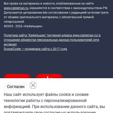
Все права на материалы и новости, опубликованные на сайте
www.cableman.ru
, охраняются в соответствии с законодательством РФ.
Допускается цитирование без согласования с редакцией не более трети
от объема оригинального материала, с обязательной прямой
гиперссылкой.
©2005 - 2026 «Кабельщик»
Политика сайта "Кабельщик" (интернет-адреса
www.cableman.ru
) в
отношении обработки персональных данных пользователей сети
интернет
DrupalCoder — поддержка сайта c 2017 года
Согласен
Наш сайт использует файлы cookie и схожие
технологии работы с персонализированной
Подпишитесь
информацией. При использовании данного сайта, вы
на ежедневную рассылку
подтверждаете свое согласие на использование