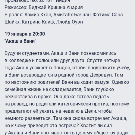
Производство: 2018 г. Индия
Режиссер: Виджай Кришна Ачария
В ролях: Аамир Кхан, Амитабх Баччан, Фатима Сана
Шайкх, Катрина Каиф, Ллойд Оуэн
19 января в 20:00
"Акаш и Вани"
Будучи студентами, Акаш и Вани познакомились
в колледже и полюбили друг друга. Спустя четыре
года Акаш уезжает в Лондон, чтобы продолжить учебу,
а Вани возвращается в родной город Дехрадун. Там
по настоянию родителей Вани выходит замуж. Однако
семейная жизнь не складывается, Вани глубоко
несчастлива в браке. Она даже готова подать
на развод, но родители категорически против, поэтому
предлагают ей уехать на неделю в Дели, чтобы
немного развеяться. Там она снова встречает Акаша,
но к чему приведет эта встреча? Хватит ли сил
у Акаша и Вани противостоять целому обществу ради