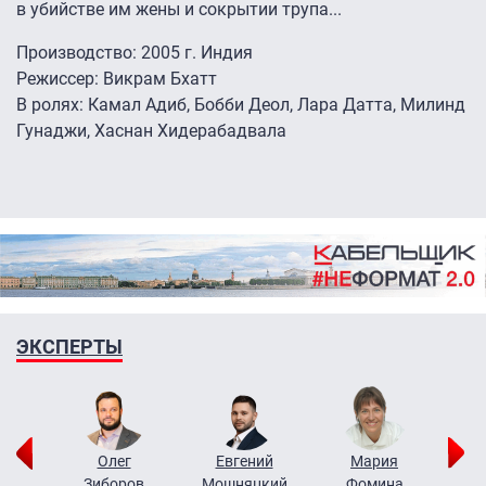
в убийстве им жены и сокрытии трупа...
Производство: 2005 г. Индия
Режиссер: Викрам Бхатт
В ролях: Камал Адиб, Бобби Деол, Лара Датта, Милинд
Гунаджи, Хаснан Хидерабадвала
ЭКСПЕРТЫ
рий
Олег
Евгений
Мария
н
Зиборов
Мошняцкий
Фомина