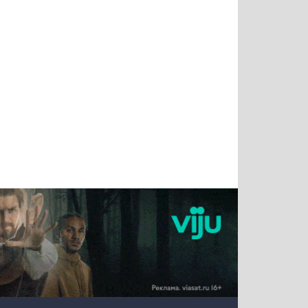
Тимур
Григорий
Виктор
Евгений
Чудутов
Кузин
Бритько
Мошняцкий