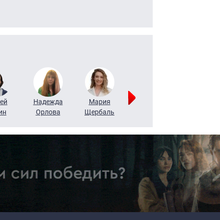
ей
Надежда
Мария
Алексей
Татьяна
ин
Орлова
Щербаль
Леонтьев
Воронова