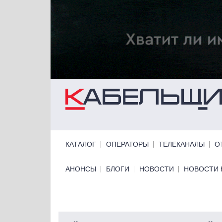
Перейти к основному содержанию
Primary links
КАТАЛОГ
ОПЕРАТОРЫ
ТЕЛЕКАНАЛЫ
О
Primary links bottom
АНОНСЫ
БЛОГИ
НОВОСТИ
НОВОСТИ 