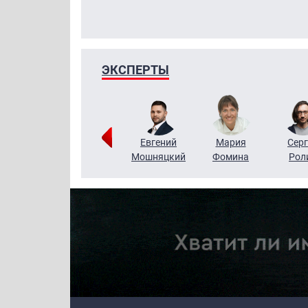
ЭКСПЕРТЫ
ригорий
Виктор
Евгений
Мария
Серг
Кузин
Бритько
Мошняцкий
Фомина
Рол