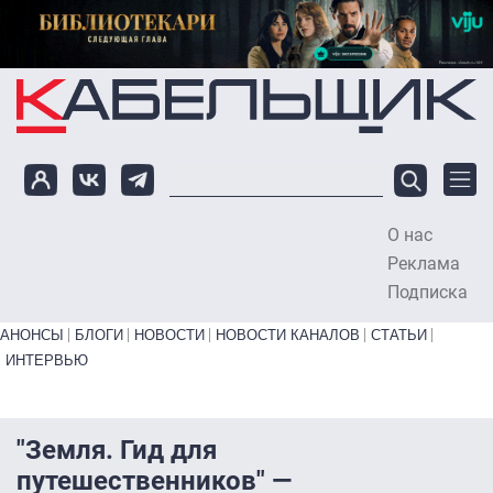
Перейти к основному содержанию
О нас
To
Реклама
Подписка
Primary links bottom
АНОНСЫ
БЛОГИ
НОВОСТИ
НОВОСТИ КАНАЛОВ
СТАТЬИ
ИНТЕРВЬЮ
"Земля. Гид для
путешественников" —