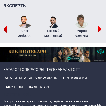
ЭКСПЕРТЫ
рий
Олег
Евгений
Мария
н
Зиборов
Мошняцкий
Фомина
Primary links
КАТАЛОГ
ОПЕРАТОРЫ
ТЕЛЕКАНАЛЫ
ОТТ
АНАЛИТИКА
РЕГУЛИРОВАНИЕ
ТЕХНОЛОГИИ
ЗАРУБЕЖЬЕ
КАЛЕНДАРЬ
Token Block
Все права на материалы и новости, опубликованные на сайте
www.cableman.ru
, охраняются в соответствии с законодательством РФ.