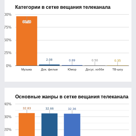
Категории в сетке вещания телеканала
100%
96.18
96.18
75%
50%
25%
2.08
2.08
0.89
0.89
0.50
0.50
0.35
0.35
0%
Музыка
Док. фильм
Юмор
Досуг, хобби
ТВ-шоу
Основные жанры в сетке вещания телеканала
40%
32.83
32.83
32.66
32.66
32.36
32.36
30%
20%