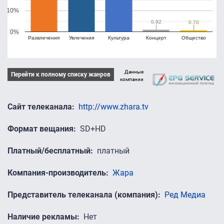
10%
0.92
0.92
0.70
0.70
0%
Развлечения
Увлечения
Культура
Концерт
Общество
Данные
Перейти к полному списку жанров
компании
Сайт телеканала
http://www.zhara.tv
Формат вещания
SD+HD
Платный/бесплатный
платный
Компания-производитель
Жара
Представитель телеканала (компания)
Ред Медиа
Наличие рекламы
Нет