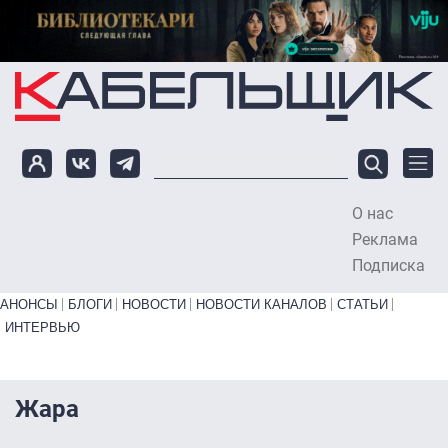
Перейти к основному содержанию
О нас
To
Реклама
Подписка
Primary links bottom
АНОНСЫ
БЛОГИ
НОВОСТИ
НОВОСТИ КАНАЛОВ
СТАТЬИ
ИНТЕРВЬЮ
Жара