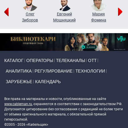
рий
Олег
Евгений
Мария
н
Зиборов
Мошняцкий
Фомина
Primary links
КАТАЛОГ
ОПЕРАТОРЫ
ТЕЛЕКАНАЛЫ
ОТТ
АНАЛИТИКА
РЕГУЛИРОВАНИЕ
ТЕХНОЛОГИИ
ЗАРУБЕЖЬЕ
КАЛЕНДАРЬ
Token Block
Все права на материалы и новости, опубликованные на сайте
www.cableman.ru
, охраняются в соответствии с законодательством РФ.
Допускается цитирование без согласования с редакцией не более трети
от объема оригинального материала, с обязательной прямой
гиперссылкой.
©2005 - 2026 «Кабельщик»