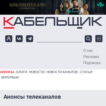
Перейти к основному содержанию
О нас
To
Реклама
Подписка
Primary links bottom
АНОНСЫ
БЛОГИ
НОВОСТИ
НОВОСТИ КАНАЛОВ
СТАТЬИ
ИНТЕРВЬЮ
Анонсы телеканалов