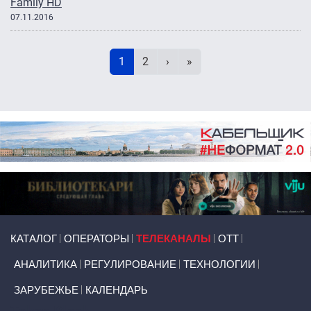
Family HD
07.11.2016
Нумерация страниц
Текущая страница
Page
Следующая страница
Последняя страница
1
2
›
»
Primary links
КАТАЛОГ
ОПЕРАТОРЫ
ТЕЛЕКАНАЛЫ
ОТТ
АНАЛИТИКА
РЕГУЛИРОВАНИЕ
ТЕХНОЛОГИИ
ЗАРУБЕЖЬЕ
КАЛЕНДАРЬ